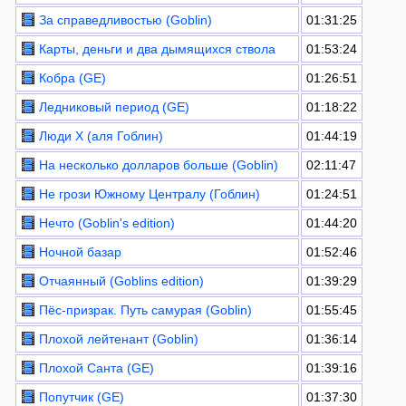
За справедливостью (Goblin)
01:31:25
Карты, деньги и два дымящихся ствола
01:53:24
Кобра (GE)
01:26:51
Ледниковый период (GE)
01:18:22
Люди Х (аля Гоблин)
01:44:19
На несколько долларов больше (Goblin)
02:11:47
Не грози Южному Централу (Гоблин)
01:24:51
Нечто (Goblin's edition)
01:44:20
Ночной базар
01:52:46
Отчаянный (Goblins edition)
01:39:29
Пёс-призрак. Путь самурая (Goblin)
01:55:45
Плохой лейтенант (Goblin)
01:36:14
Плохой Санта (GE)
01:39:16
Попутчик (GE)
01:37:30