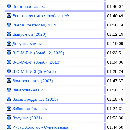
Восточная сказка
01:46:07
Все говорят, что я люблю тебя
01:40:49
Вчера (Yesterday, 2019)
01:56:14
Выпускной (2020)
02:12:19
Девушки мечты
02:10:09
З-О-М-Б-И (Зомби 2, 2020)
01:23:51
З-О-М-Б-И (Зомби, 2018)
01:34:06
З-О-М-Б-И 3 (Зомби 3)
01:28:24
Зачарованная (2007)
01:47:37
Зачарованная 2
01:58:17
Звезда родилась (2018)
02:15:45
Звёздная болезнь
01:24:31
Золушка (2021)
01:52:30
Иисус Христос - Суперзвезда
01:44:50