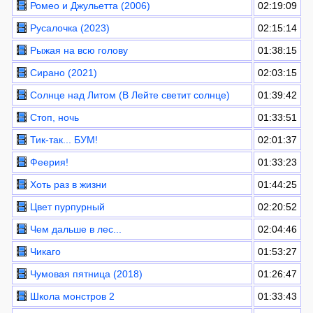
Ромео и Джульетта (2006)
02:19:09
Русалочка (2023)
02:15:14
Рыжая на всю голову
01:38:15
Сирано (2021)
02:03:15
Солнце над Литом (В Лейте светит cолнце)
01:39:42
Стоп, ночь
01:33:51
Тик-так... БУМ!
02:01:37
Феерия!
01:33:23
Хоть раз в жизни
01:44:25
Цвет пурпурный
02:20:52
Чем дальше в лес...
02:04:46
Чикаго
01:53:27
Чумовая пятница (2018)
01:26:47
Школа монстров 2
01:33:43