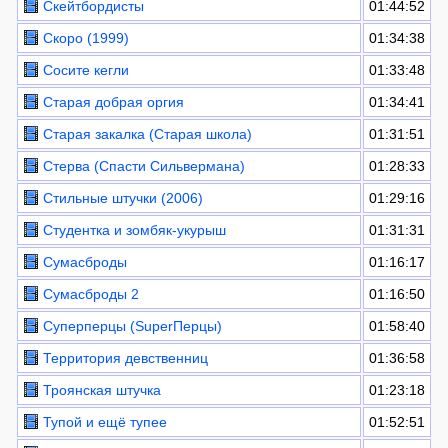
Скейтбордисты
01:44:52
Скоро (1999)
01:34:38
Сосите кегли
01:33:48
Старая добрая оргия
01:34:41
Старая закалка (Старая школа)
01:31:51
Стерва (Спасти Сильвермана)
01:28:33
Стильные штучки (2006)
01:29:16
Студентка и зомбяк-укурыш
01:31:31
Сумасброды
01:16:17
Сумасброды 2
01:16:50
Суперперцы (SuperПерцы)
01:58:40
Территория девственниц
01:36:58
Троянская штучка
01:23:18
Тупой и ещё тупее
01:52:51