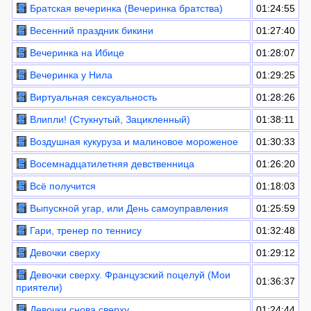
Братская вечеринка (Вечеринка братства)
01:24:55
Весенний праздник бикини
01:27:40
Вечеринка на Ибице
01:28:07
Вечеринка у Нила
01:29:25
Виртуальная сексуальность
01:28:26
Влипли! (Стукнутый, Зацикленный)
01:38:11
Воздушная кукуруза и малиновое мороженое
01:30:33
Восемнадцатилетняя девственница
01:26:20
Всё получится
01:18:03
Выпускной угар, или День самоуправления
01:25:59
Гари, тренер по теннису
01:32:48
Девочки сверху
01:29:12
Девочки сверху. Французский поцелуй (Мои
01:36:37
приятели)
Девочки снова сверху
01:24:44