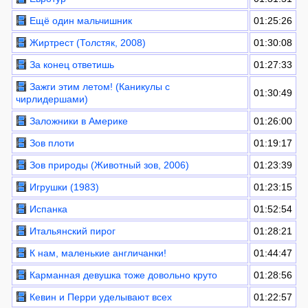
Ещё один мальчишник
01:25:26
Жиртрест (Толстяк, 2008)
01:30:08
За конец ответишь
01:27:33
Зажги этим летом! (Каникулы с
01:30:49
чирлидершами)
Заложники в Америке
01:26:00
Зов плоти
01:19:17
Зов природы (Животный зов, 2006)
01:23:39
Игрушки (1983)
01:23:15
Испанка
01:52:54
Итальянский пирог
01:28:21
К нам, маленькие англичанки!
01:44:47
Карманная девушка тоже довольно круто
01:28:56
Кевин и Перри уделывают всех
01:22:57